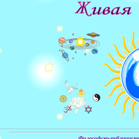
Философско-публицист